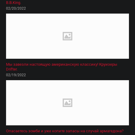
B.B.King.
02/20/2022
Мы завезли настоящую американскую классику! Круизеры
Drifter.
02/19/2022
Опасаетесь зомби и уже копите запасы на случай армагедона?